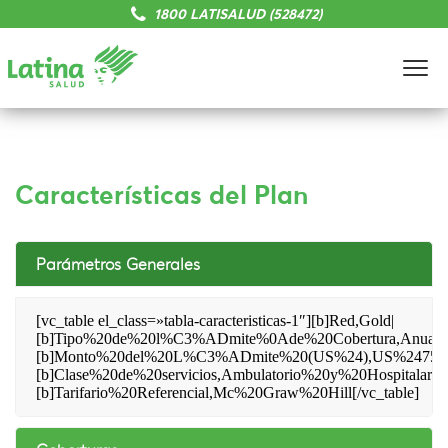
1800 LATISALUD (528472)
Características del Plan
Parámetros Generales
[vc_table el_class=»tabla-caracteristicas-1″][b]Red,Gold|
[b]Tipo%20de%20l%C3%ADmite%0Ade%20Cobertura,Anual|
[b]Monto%20del%20L%C3%ADmite%20(US%24),US%2475%
[b]Clase%20de%20servicios,Ambulatorio%20y%20Hospitalario|
[b]Tarifario%20Referencial,Mc%20Graw%20Hill[/vc_table]